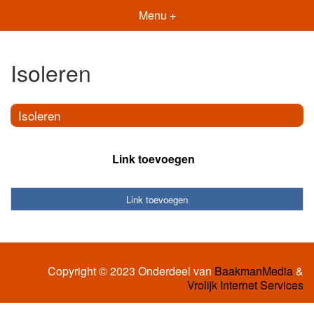
Menu +
Isoleren
Isoleren
Link toevoegen
Link toevoegen
Copyright © 2023 Onderdeel van
BaakmanMedia
&
Vrolijk Internet Services